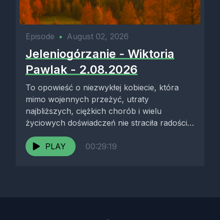
Episode
•
August 02, 2026
Jeleniogórzanie - Wiktoria
Pawlak - 2.08.2026
To opowieść o niezwykłej kobiecie, która
mimo wojennych przeżyć, utraty
najbliższych, ciężkich chorób i wielu
życiowych doświadczeń nie straciła radości
życia. Wiktoria Pawlak wspomina...
PLAY
00:29:19