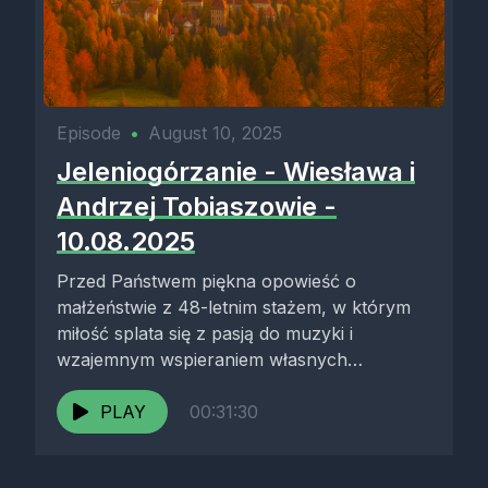
Episode
•
August 10, 2025
Jeleniogórzanie - Wiesława i
Andrzej Tobiaszowie -
10.08.2025
Przed Państwem piękna opowieść o
małżeństwie z 48-letnim stażem, w którym
miłość splata się z pasją do muzyki i
wzajemnym wspieraniem własnych
zainteresowań. Pani...
PLAY
00:31:30