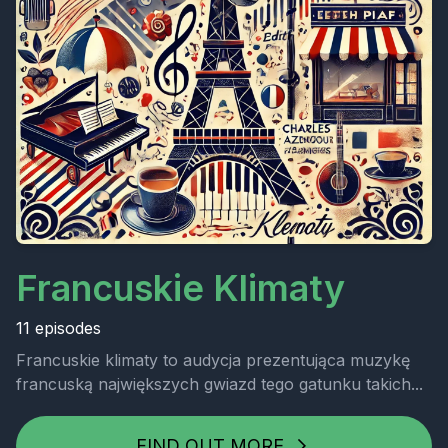
Francuskie Klimaty
11 episodes
Francuskie klimaty to audycja prezentująca muzykę
francuską największych gwiazd tego gatunku takich...
FIND OUT MORE