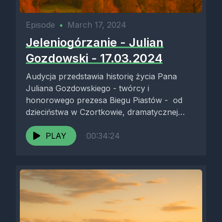
Episode
•
March 17, 2024
Jeleniogórzanie - Julian
Gozdowski - 17.03.2024
Audycja przedstawia historię życia Pana
Juliana Gozdowskiego - twórcy i
honorowego prezesa Biegu Piastów - od
dzieciństwa w Czortkowie, dramatycznej
repatriacji po wojnie, osiedlenia...
PLAY
00:34:24