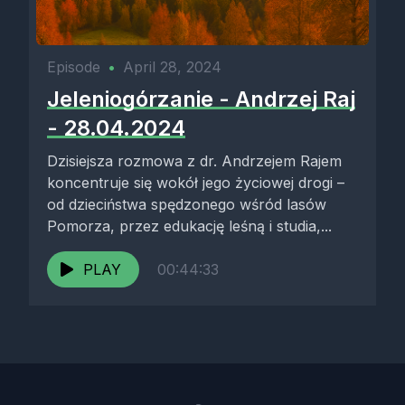
Episode
•
April 28, 2024
Jeleniogórzanie - Andrzej Raj
- 28.04.2024
Dzisiejsza rozmowa z dr. Andrzejem Rajem
koncentruje się wokół jego życiowej drogi –
od dzieciństwa spędzonego wśród lasów
Pomorza, przez edukację leśną i studia,...
PLAY
00:44:33