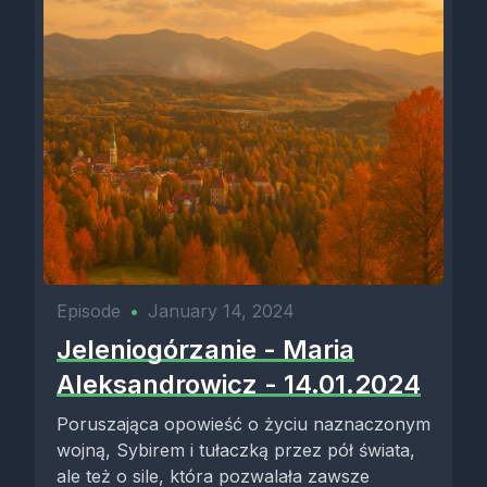
Episode
•
January 14, 2024
Jeleniogórzanie - Maria
Aleksandrowicz - 14.01.2024
Poruszająca opowieść o życiu naznaczonym
wojną, Sybirem i tułaczką przez pół świata,
ale też o sile, która pozwalała zawsze