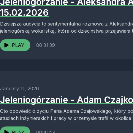
Jeleniogórzanie - Aleksandra 
15.02.2026
Dzisiejsza audycja to sentymentalna rozmowa z Aleksand
jeleniogórską wokalistką, która od dzieciństwa przejawiała
stała...
PLAY
00:31:39
January 11, 2026
Jeleniogórzanie - Adam Czajko
Oto opowieść o życiu Pana Adama Czajowskiego, który po
studiach inżynierskich i pracy w przemyśle trafił w okolice J
PLAY
00:41:54