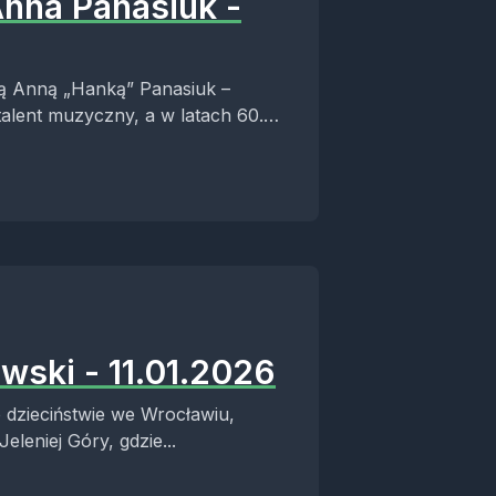
Anna Panasiuk -
rą Anną „Hanką” Panasiuk –
 talent muzyczny, a w latach 60.
wski - 11.01.2026
 dzieciństwie we Wrocławiu,
eleniej Góry, gdzie...