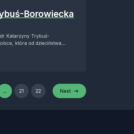
rybuś-Borowiecka
i dr Katarzyny Trybuś-
olsce, która od dzieciństwa
...
21
22
Next