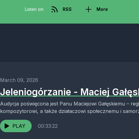
Listen on:
RSS
More
March 09, 2026
Jeleniogórzanie - Maciej Gałęs
Audycja poświęcona jest Panu Maciejowi Gałęskiemu – regi
kompozytorowi, a także działaczowi społecznemu i sam
Karkonoszami. To opowieść o człowieku...
PLAY
00:33:22