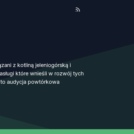
ani z kotliną jeleniogórską i
asługi które wnieśli w rozwój tych
t to audycja powtórkowa