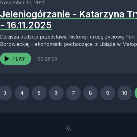
November 16, 2025
Jeleniogórzanie - Katarzyna T
- 16.11.2025
Dziejsza audycja przedstawia historię i drogę życiową Pan
Borowieckiej – ekonomistki pochodzącej z Libiąża w Małop
marzyła o życiu...
PLAY
00:28:03
3
4
5
6
7
8
9
10