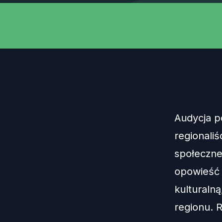
Audycja p
regionali
społeczn
opowieść o
kulturaln
regionu. 