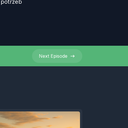
 potrzeb
Next
Episode