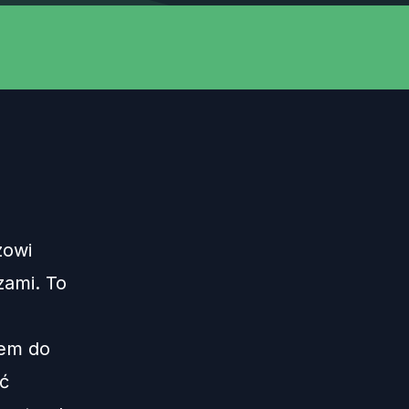
zowi
ami. To
iem do
ć