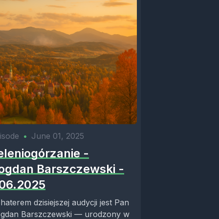
isode
•
June 01, 2025
eleniogórzanie -
ogdan Barszczewski -
.06.2025
haterem dzisiejszej audycji jest Pan
gdan Barszczewski — urodzony w