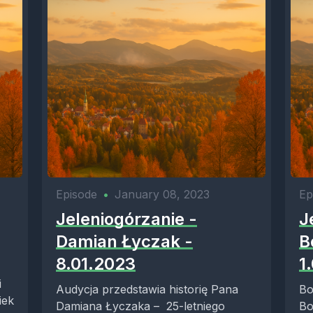
Episode
•
January 08, 2023
Ep
Jeleniogórzanie -
J
Damian Łyczak -
B
8.01.2023
1
i
Audycja przedstawia historię Pana
Bo
iek
Damiana Łyczaka – 25-letniego
Bo