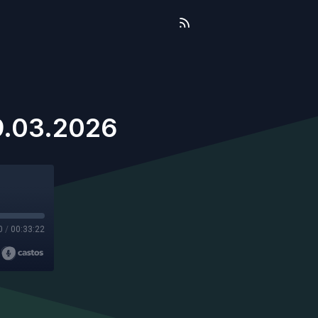
 9.03.2026
0
/
00:33:22