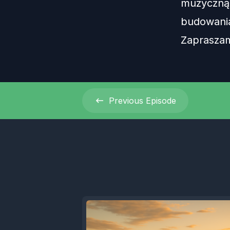
muzyczną 
budowania
Zaprasza
Previous
Episode