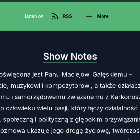
Listen on:
RSS
More
Show Notes
oświęcona jest Panu Maciejowi Gałęskiemu –
ście, muzykowi i kompozytorowi, a także działac
emu i samorządowemu związanemu z Karkonosz
 człowieku wielu pasji, który łączy działalność
ą, społeczną i polityczną z głębokim przywiązan
Rozmowa ukazuje jego drogę życiową, twórczoś