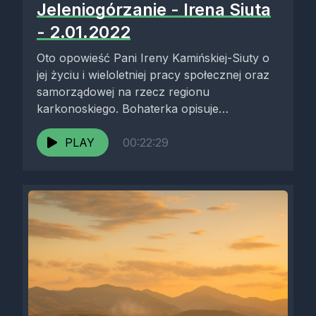
Jeleniogórzanie - Irena Siuta
- 2.01.2022
Oto opowieść Pani Ireny Kamińskiej-Siuty o
jej życiu i wieloletniej pracy społecznej oraz
samorządowej na rzecz regionu
karkonoskiego. Bohaterka opisuje
powojenny przyjazd do Jeleniej...
PLAY
00:22:29