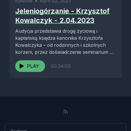
Episode
•
April 02, 2023
Jeleniogórzanie - Krzysztof
Kowalczyk - 2.04.2023
Audycja przedstawia drogę życiową i
kapłańską księdza kanonika Krzysztofa
Kowalczyka – od rodzinnych i szkolnych
korzeni, przez doświadczenie seminarium w
czasach stanu wojennego, aż...
PLAY
00:34:03