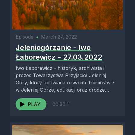
Episode
•
March 27, 2022
Jeleniogórzanie - Iwo
Łaborewicz - 27.03.2022
Iwo Łaborewicz - historyk, archiwista i
prezes Towarzystwa Przyjaciół Jeleniej
Góry, który opowiada o swoim dzieciństwie
w Jeleniej Górze, edukacji oraz drodze
zawodowej związanej...
PLAY
00:30:11