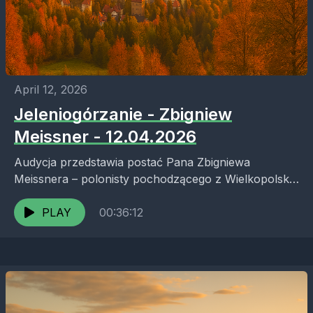
April 12, 2026
Jeleniogórzanie - Zbigniew
Meissner - 12.04.2026
Audycja przedstawia postać Pana Zbigniewa
Meissnera – polonisty pochodzącego z Wielkopolski,
który od lat związany jest z Jelenią Górą jako
nauczyciel, dyrektor szkoły i...
PLAY
00:36:12