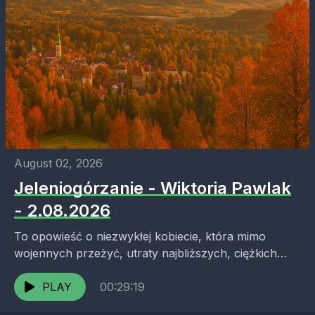
August 02, 2026
Jeleniogórzanie - Wiktoria Pawlak
- 2.08.2026
To opowieść o niezwykłej kobiecie, która mimo
wojennych przeżyć, utraty najbliższych, ciężkich
chorób i wielu życiowych doświadczeń nie straciła
radości życia. Wiktoria Pawlak wspomina...
PLAY
00:29:19