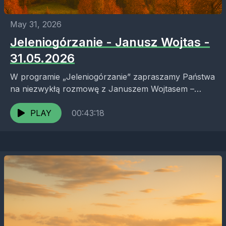
May 31, 2026
Jeleniogórzanie - Janusz Wojtas -
31.05.2026
W programie „Jeleniogórzanie” zapraszamy Państwa
na niezwykłą rozmowę z Januszem Wojtasem –
pedagogiem, społecznikiem, miłośnikiem Karkonoszy
i wieloletnim dyrektorem legendarnego Technikum
PLAY
00:43:18
Drzewnego w Sobieszowie....