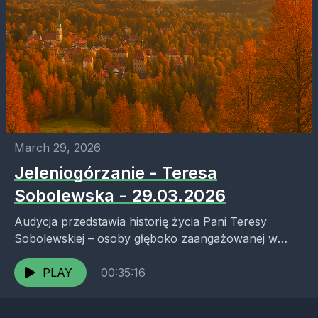
March 29, 2026
Jeleniogórzanie - Teresa
Sobolewska - 29.03.2026
Audycja przedstawia historię życia Pani Teresy
Sobolewskiej – osoby głęboko zaangażowanej w
pomoc społeczną i wsparcie osób potrzebujących.
Opowiada ona o swoich korzeniach, edukacji...
PLAY
00:35:16