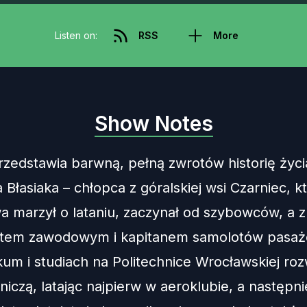
Listen on:
RSS
More
Show Notes
rzedstawia barwną, pełną zwrotów historię życi
 Błasiaka – chłopca z góralskiej wsi Czarniec, k
wa marzył o lataniu, zaczynał od szybowców, a 
lotem zawodowym i kapitanem samolotów pasaż
um i studiach na Politechnice Wrocławskiej rozw
tniczą, latając najpierw w aeroklubie, a następn