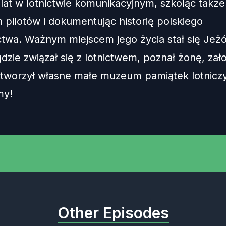
lat w lotnictwie komunikacyjnym, szkoląc także
 pilotów i dokumentując historię polskiego
twa. Ważnym miejscem jego życia stał się Jeż
dzie związał się z lotnictwem, poznał żonę, zał
 stworzył własne małe muzeum pamiątek lotnicz
my!
Other Episodes