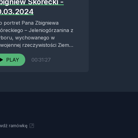
bigniew Skórecki -
0.03.2024
o portret Pana Zbigniewa
óreckiego – Jeleniogórzanina z
boru, wychowanego w
wojennej rzeczywistości Ziem
zyskanych, którego życie
łączyło solidną edukację, karierę w
PLAY
00:31:27
iałym górnictwie”...
wdź ramówkę