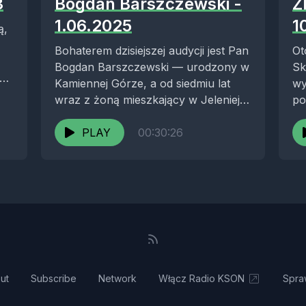
3
Bogdan Barszczewski -
Z
1.06.2025
1
ą,
Bohaterem dzisiejszej audycji jest Pan
Ot
Bogdan Barszczewski — urodzony w
Sk
ej
Kamiennej Górze, a od siedmiu lat
wy
wraz z żoną mieszkający w Jeleniej
po
Górze, którą...
Od
PLAY
00:30:26
po
„b
ut
Subscribe
Network
Włącz Radio KSON
Spra