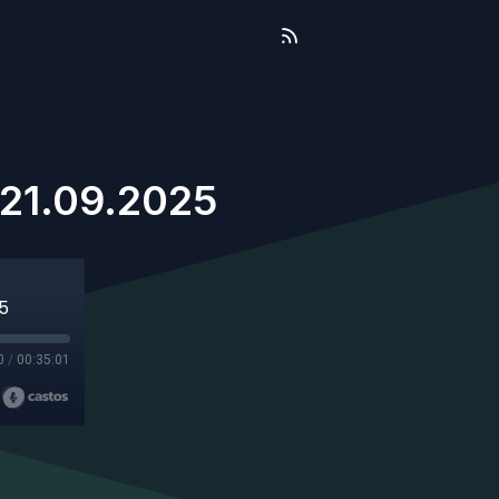
- 21.09.2025
25
0
/
00:35:01