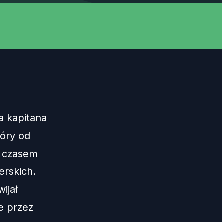
a kapitana
tóry od
z czasem
erskich.
ijał
ie przez