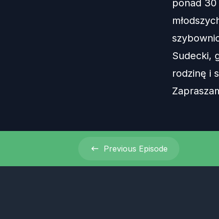
ponad 30 
młodszych
szybownic
Sudecki, g
rodzinę i
Zaprasza
Previous
Episode