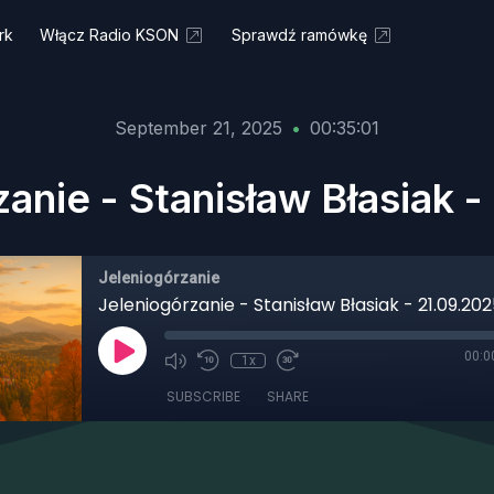
rk
Włącz Radio KSON
Sprawdź ramówkę
September 21, 2025
•
00:35:01
anie - Stanisław Błasiak 
Jeleniogórzanie
Jeleniogórzanie - Stanisław Błasiak - 21.09.20
00:0
1x
SUBSCRIBE
SHARE