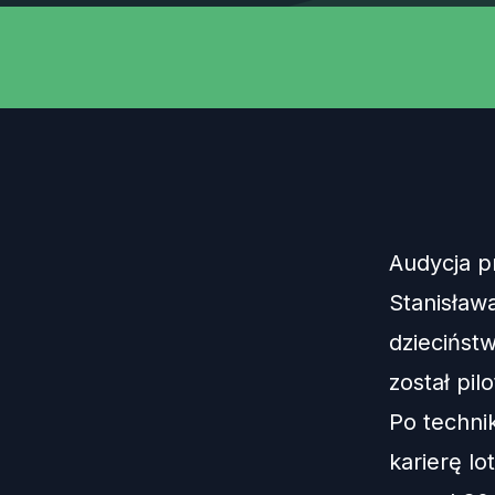
Audycja p
Stanisława
dziecińst
został pi
Po technik
karierę lo