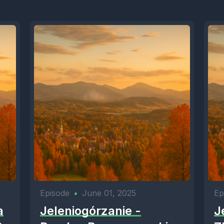
Episode
•
June 01, 2025
Ep
a
Jeleniogórzanie -
J