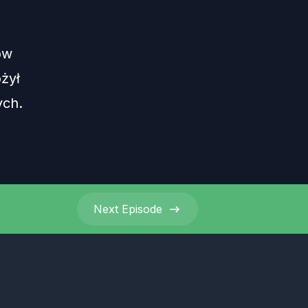
ów
ożył
ych.
Next
Episode