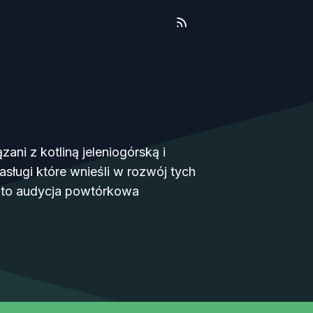
ani z kotliną jeleniogórską i
asługi które wnieśli w rozwój tych
t to audycja powtórkowa