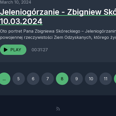
March 10, 2024
Jeleniogórzanie - Zbigniew Skó
10.03.2024
Oto portret Pana Zbigniewa Skóreckiego – Jeleniogórza
powojennej rzeczywistości Ziem Odzyskanych, którego życi
karierę w „białym górnictwie”...
PLAY
00:31:27
...
5
6
7
8
9
10
11