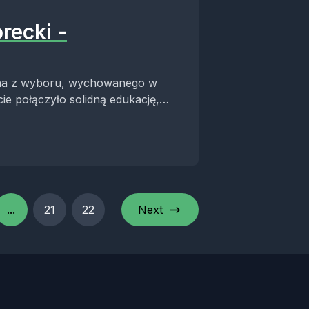
recki -
nina z wyboru, wychowanego w
e połączyło solidną edukację,
...
21
22
Next