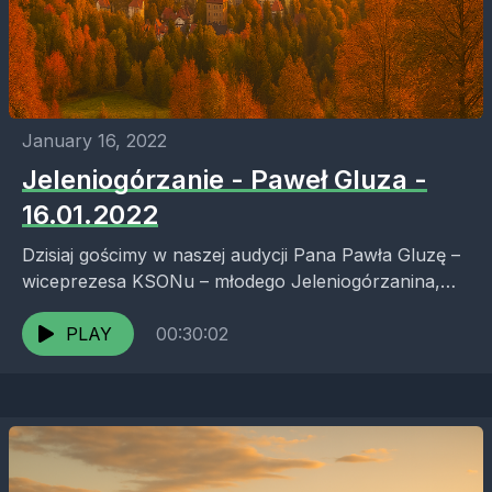
January 16, 2022
Jeleniogórzanie - Paweł Gluza -
16.01.2022
Dzisiaj gościmy w naszej audycji Pana Pawła Gluzę –
wiceprezesa KSONu – młodego Jeleniogórzanina,
który świadomie zdecydował się zostać w rodzinnym
mieście, łącząc rozwój...
PLAY
00:30:02