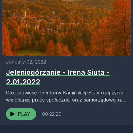
January 02, 2022
Jeleniogórzanie - Irena Siuta -
2.01.2022
Oto opowieść Pani Ireny Kamińskiej-Siuty o jej życiu i
wieloletniej pracy społecznej oraz samorządowej na
rzecz regionu karkonoskiego. Bohaterka opisuje
powojenny przyjazd do Jeleniej...
PLAY
00:22:29